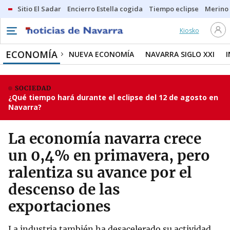
Sitio El Sadar
Encierro Estella cogida
Tiempo eclipse
Merino
Kiosko
ECONOMÍA
NUEVA ECONOMÍA
NAVARRA SIGLO XXI
SOCIEDAD
¿Qué tiempo hará durante el eclipse del 12 de agosto en
Navarra?
La economía navarra crece
un 0,4% en primavera, pero
ralentiza su avance por el
descenso de las
exportaciones
La industria también ha desacelerado su actividad