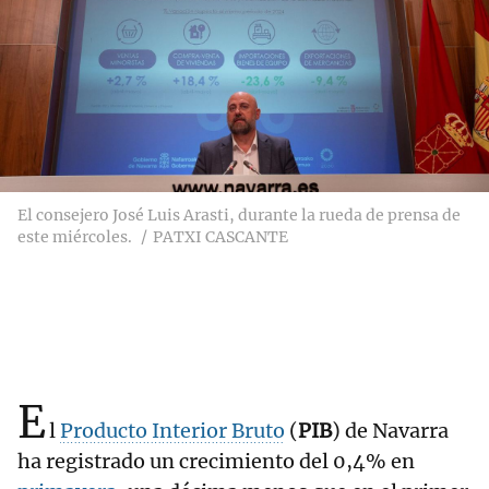
El consejero José Luis Arasti, durante la rueda de prensa de
este miércoles.
PATXI CASCANTE
E
l
Producto Interior Bruto
(
PIB
) de Navarra
ha registrado un crecimiento del 0,4% en