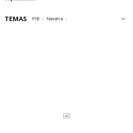
TEMAS
PIB
Navarra
Producto Interior Bruto
Economía de Navarra
Economía