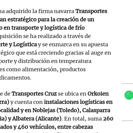
ha adquirido la firma navarra
Transportes
an estratégico para la creación de un
o en transporte y logística de frío
quisición se ha realizado a través de
te y Logística
y se enmarca en su apuesta
tégico que está creciendo gracias al auge en
porte y distribución en temperatura
res como alimentación, productos
edicamentos.
de de
Transportes Cruz
se ubica en
Orkoien
rra)
y cuenta con
instalaciones logísticas en
ocalidad y en Noblejas (Toledo), Calasparra
a) y Albatera (Alicante)
. En total, suma
260
ados y 460 vehículos, entre cabezas