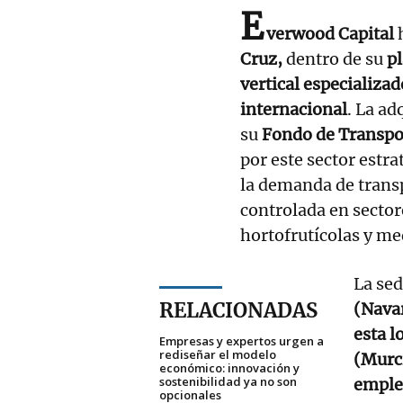
E
verwood Capital
Cruz,
dentro de su
pl
vertical especializad
internacional
. La ad
su
Fondo de Transpor
por este sector estra
la demanda de trans
controlada en secto
hortofrutícolas y m
La se
RELACIONADAS
(Nava
esta l
Empresas y expertos urgen a
rediseñar el modelo
(Murci
económico: innovación y
sostenibilidad ya no son
emple
opcionales