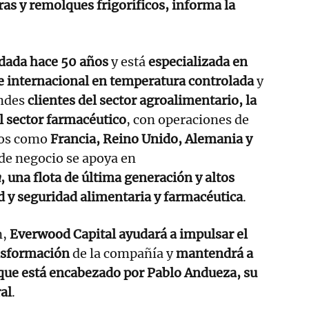
ras y remolques frigoríficos, informa la
dada hace 50 años
y está
especializada en
 e internacional en temperatura controlada
y
andes
clientes del sector agroalimentario, la
el sector farmacéutico
, con operaciones de
dos como
Francia, Reino Unido, Alemania y
de negocio se apoya en
m
, una flota de última generación y altos
d y seguridad alimentaria y farmacéutica
.
n,
Everwood Capital ayudará a impulsar el
ansformación
de la compañía y
mantendrá a
 que está encabezado por Pablo Andueza, su
al
.