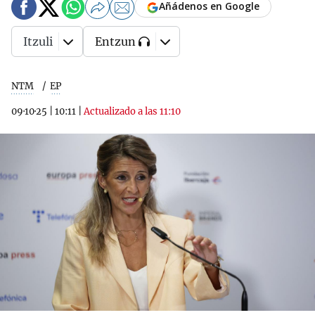
Añádenos en Google
Itzuli
Entzun
NTM
EP
09·10·25
|
10:11
|
Actualizado a las 11:10