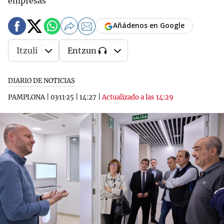
empresas
Añádenos en Google
Itzuli
Entzun
DIARIO DE NOTICIAS
PAMPLONA
|
03·11·25
|
14:27
|
Actualizado a las 14:29