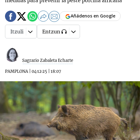
medidas para prevenir la peste porcina africana
Añádenos en Google
Itzuli
Entzun
Sagrario Zabaleta Echarte
PAMPLONA
|
04·12·25
|
18:07