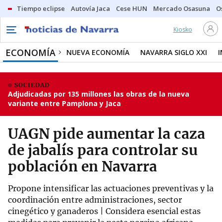
Tiempo eclipse
Autovía Jaca
Cese HUN
Mercado Osasuna
O
Kiosko
ECONOMÍA
NUEVA ECONOMÍA
NAVARRA SIGLO XXI
SOCIEDAD
Adjudicadas por 135 millones las obras de la nueva
variante entre Pamplona y Jaca
UAGN pide aumentar la caza
de jabalís para controlar su
población en Navarra
Propone intensificar las actuaciones preventivas y la
coordinación entre administraciones, sector
cinegético y ganaderos | Considera esencial estas