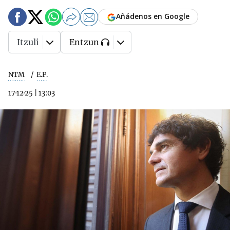
Añádenos en Google
Itzuli
Entzun
NTM
E.P.
17·12·25
|
13:03