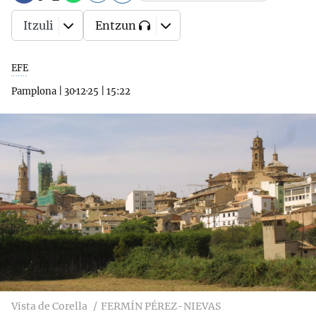
Itzuli
Entzun
EFE
Pamplona
|
30·12·25
|
15:22
Vista de Corella
FERMÍN PÉREZ-NIEVAS