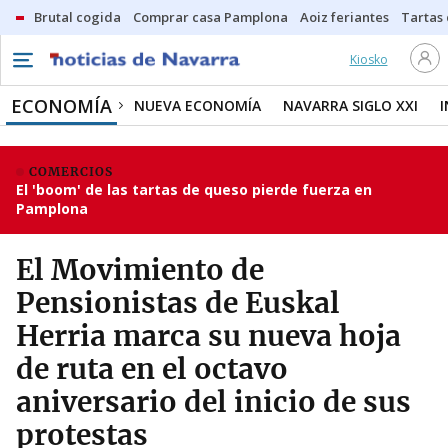
Brutal cogida
Comprar casa Pamplona
Aoiz feriantes
Tartas
Kiosko
ECONOMÍA
NUEVA ECONOMÍA
NAVARRA SIGLO XXI
COMERCIOS
El 'boom' de las tartas de queso pierde fuerza en
Pamplona
El Movimiento de
Pensionistas de Euskal
Herria marca su nueva hoja
de ruta en el octavo
aniversario del inicio de sus
protestas