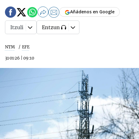
Añádenos en Google
Itzuli
Entzun
NTM
EFE
31·01·26
|
09:10