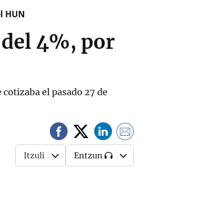
el HUN
 del 4%, por
ue cotizaba el pasado 27 de
Itzuli
Entzun