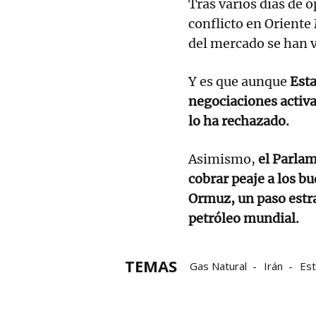
Tras varios días de 
conflicto en Orient
del mercado se han v
Y es que aunque
Esta
negociaciones activas
lo ha rechazado.
Asimismo,
el Parlam
cobrar peaje a los bu
Ormuz, un paso estra
petróleo mundial.
TEMAS
Gas Natural
Irán
Es