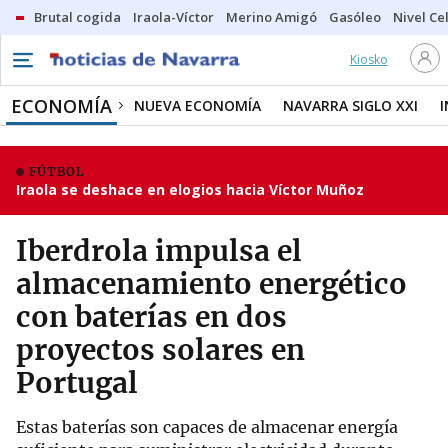
Brutal cogida
Iraola-Víctor
Merino Amigó
Gasóleo
Nivel Ce
Kiosko
ECONOMÍA
NUEVA ECONOMÍA
NAVARRA SIGLO XXI
FÚTBOL
Iraola se deshace en elogios hacia Víctor Muñoz
Iberdrola impulsa el
almacenamiento energético
con baterías en dos
proyectos solares en
Portugal
Estas baterías son capaces de almacenar energía