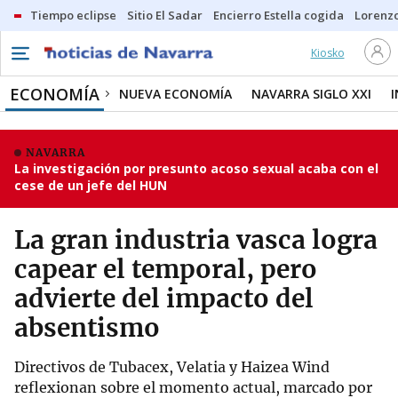
Tiempo eclipse
Sitio El Sadar
Encierro Estella cogida
Lorenzo
Kiosko
ECONOMÍA
NUEVA ECONOMÍA
NAVARRA SIGLO XXI
NAVARRA
La investigación por presunto acoso sexual acaba con el
cese de un jefe del HUN
La gran industria vasca logra
capear el temporal, pero
advierte del impacto del
absentismo
Directivos de Tubacex, Velatia y Haizea Wind
reflexionan sobre el momento actual, marcado por