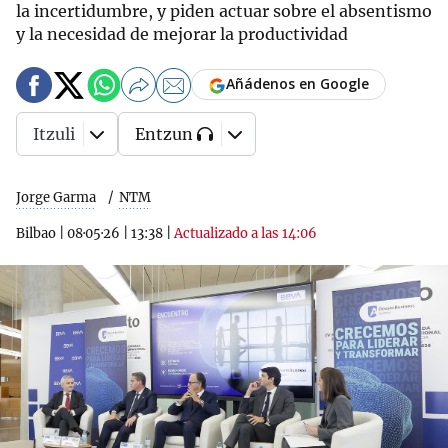
la incertidumbre, y piden actuar sobre el absentismo
y la necesidad de mejorar la productividad
Añádenos en Google
Itzuli
Entzun
Jorge Garma
NTM
Bilbao
|
08·05·26
|
13:38
|
Actualizado a las 14:06