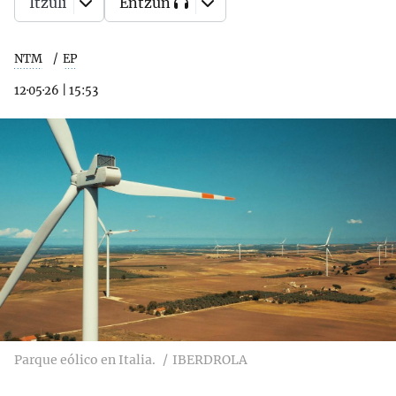
Itzuli
Entzun
NTM
EP
12·05·26
|
15:53
Parque eólico en Italia.
IBERDROLA