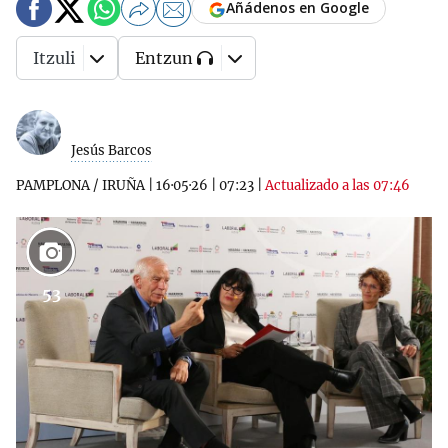
Añádenos en Google
Itzuli
Entzun
Jesús Barcos
PAMPLONA / IRUÑA
|
16·05·26
|
07:23
|
Actualizado a las 07:46
53