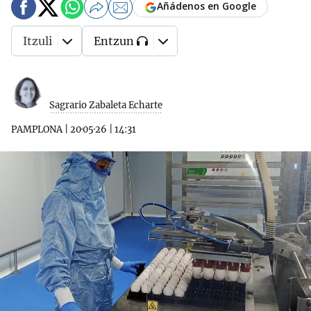
Añádenos en Google
Itzuli
Entzun
Sagrario Zabaleta Echarte
PAMPLONA
|
20·05·26
|
14:31