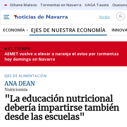
Oihane Mateos
Tormentas en Navarra
UAGA Tauste
Osasuna
Kiosko
EJES DE NUESTRA ECONOMÍA
ECONOMÍA
INNOVA
EL TIEMPO
AEMET vuelve a elevar a naranja el aviso por tormentas
hoy domingo en Navarra
EJES DE ALIMENTACIÓN
ANA DEAN
Nutricionista
"La educación nutricional
debería impartirse también
desde las escuelas"