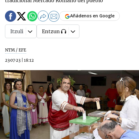
tradicional Mercado Romano del pueblo
Añádenos en Google
Itzuli
Entzun
NTM / EFE
23·07·23
|
18:12