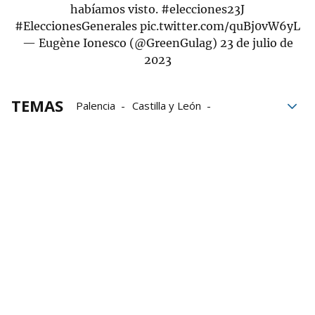
habíamos visto.
#elecciones23J
#EleccionesGenerales
pic.twitter.com/quBj0vW6yL
— Eugène Ionesco (@GreenGulag)
23 de julio de
2023
TEMAS
Palencia
Castilla y León
Antigua Roma
Elecciones 23J
elecciones generales