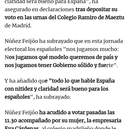
claridad será bueno para España", ha
asegurado en declaraciones
tras depositar su
voto en las urnas del Colegio Ramiro de Maeztu
de Madrid.
Núñez Feijóo ha subrayado que en esta jornada
electoral los españoles "nos jugamos mucho:
N
os jugamos qué modelo queremos de país y
nos jugamos tener Gobierno sólido y fue
rte".
Y ha añadido qu
e "todo lo que hable España
con nitidez y claridad será bueno para los
españoles
", ha subrayado.
Núñez Feijóo
ha acudido a votar pasadas las
11.30 acompañado por su mujer, la empresaria
Eva Cárdenas
, al colegio madrileño donde le