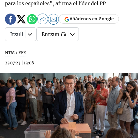
para los españoles", afirma el líder del PP
Añádenos en Google
Itzuli
Entzun
NTM / EFE
23·07·23
|
13:08