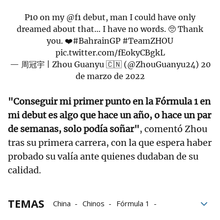
P10 on my
@f1
debut, man I could have only
dreamed about that… I have no words. 🥺 Thank
you. ❤️
#BahrainGP
#TeamZHOU
pic.twitter.com/fEokyCBgkL
— 周冠宇 | Zhou Guanyu 🇨🇳 (@ZhouGuanyu24)
20
de marzo de 2022
"Conseguir mi primer punto en la Fórmula 1 en
mi debut es algo que hace un año, o hace un par
de semanas, solo podía soñar"
, comentó Zhou
tras su primera carrera, con la que espera haber
probado su valía ante quienes dudaban de su
calidad.
TEMAS
China
Chinos
Fórmula 1
Mundial F1 2022