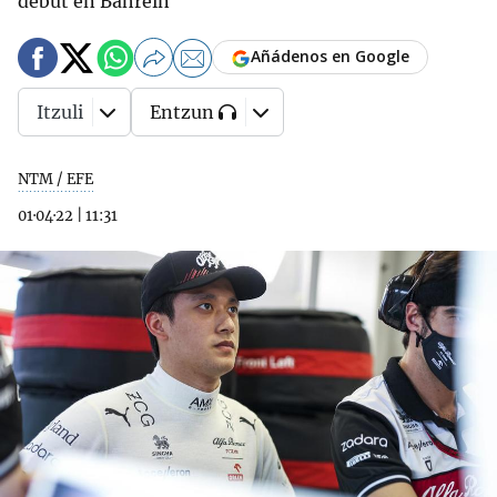
debut en Bahrein
Añádenos en Google
Itzuli
Entzun
NTM / EFE
01·04·22
|
11:31