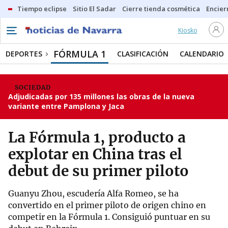
Tiempo eclipse
Sitio El Sadar
Cierre tienda cosmética
Encier
Kiosko
FÓRMULA 1
DEPORTES
CLASIFICACIÓN
CALENDARIO
SOCIEDAD
Adjudicadas por 135 millones las obras de la nueva
variante entre Pamplona y Jaca
La Fórmula 1, producto a
explotar en China tras el
debut de su primer piloto
Guanyu Zhou, escudería Alfa Romeo, se ha
convertido en el primer piloto de origen chino en
competir en la Fórmula 1. Consiguió puntuar en su