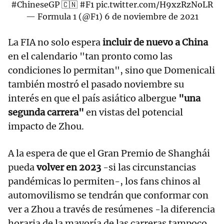
#ChineseGP
🇨🇳
#F1
pic.twitter.com/H9xzRzNoLR
— Formula 1 (@F1)
6 de noviembre de 2021
La FIA no solo espera
incluir de nuevo a China
en el calendario "tan pronto como las
condiciones lo permitan", sino que Domenicali
también mostró el pasado noviembre su
interés en que el país asiático albergue
"una
segunda carrera"
en vistas del potencial
impacto de Zhou.
A la espera de que el Gran Premio de Shanghái
pueda
volver en 2023
-si las circunstancias
pandémicas lo permiten-, los fans chinos al
automovilismo se tendrán que conformar con
ver a Zhou a través de resúmenes -la diferencia
horaria de la mayoría de las carreras tampoco