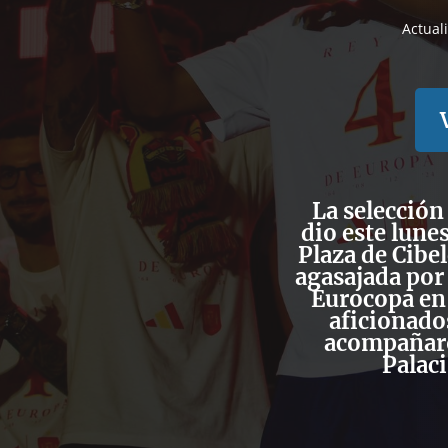
Actual
La selección
dio este lune
Plaza de Cibe
agasajada por 
Eurocopa en
aficionados
acompañaro
Palac