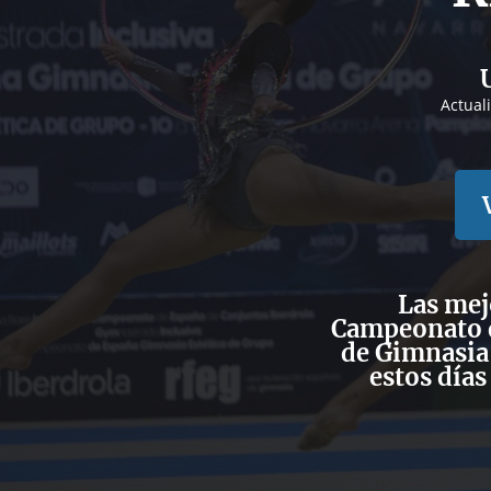
Actual
Las mej
Campeonato d
de Gimnasia 
estos días