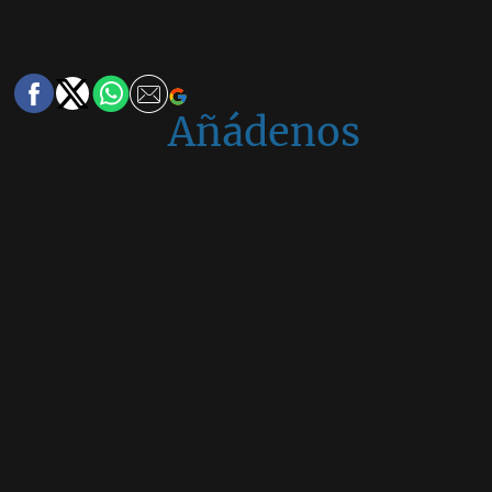
Añádenos
en
Google