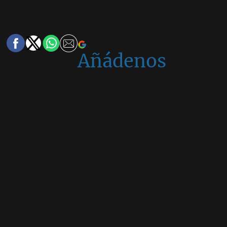
Añádenos
en
Google