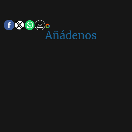
Añádenos
en
Google