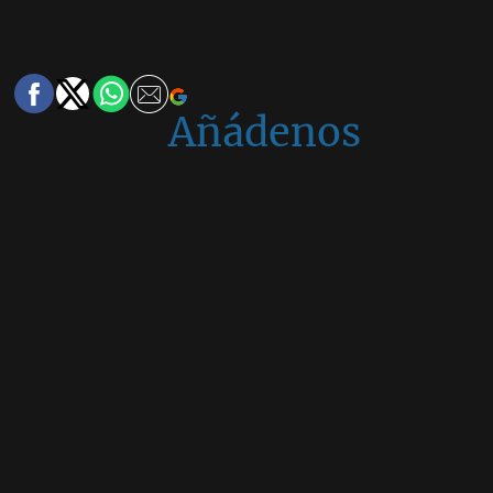
Añádenos
en
Google