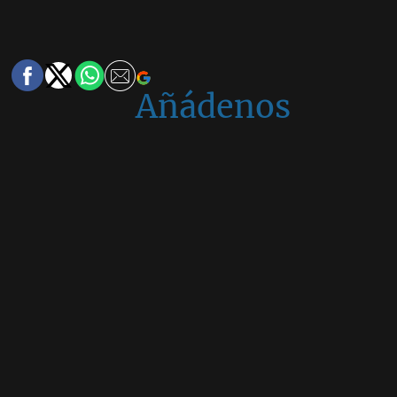
Añádenos
en
Google