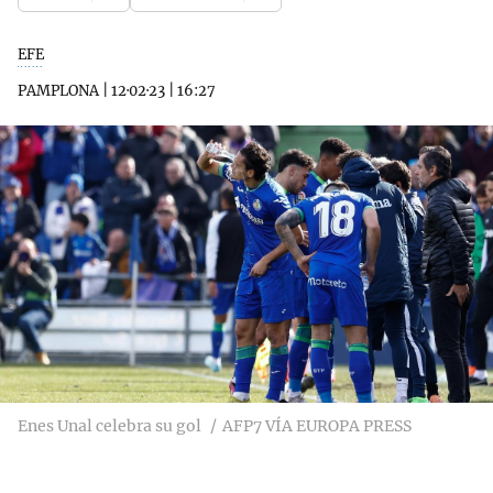
EFE
PAMPLONA
|
12·02·23
|
16:27
Enes Unal celebra su gol
AFP7 VÍA EUROPA PRESS