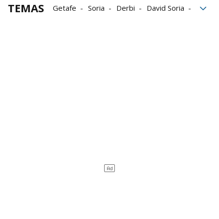
TEMAS
Getafe
Soria
Derbi
David Soria
Final
Andoni Iraola