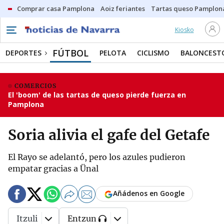
Comprar casa Pamplona
Aoiz feriantes
Tartas queso Pamplon
Kiosko
FÚTBOL
DEPORTES
PELOTA
CICLISMO
BALONCEST
COMERCIOS
El 'boom' de las tartas de queso pierde fuerza en
Pamplona
Soria alivia el gafe del Getafe
El Rayo se adelantó, pero los azules pudieron
empatar gracias a Ünal
Añádenos en Google
Itzuli
Entzun