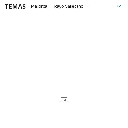
TEMAS
Mallorca
Rayo Vallecano
Dani Rodríguez
descuento