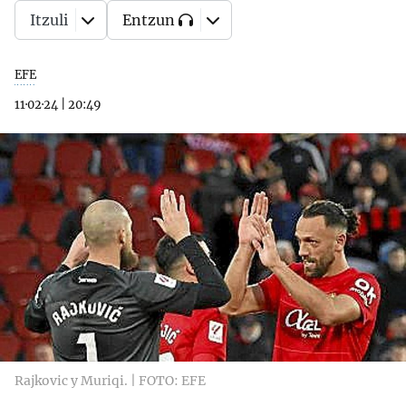
Itzuli
Entzun
EFE
11·02·24
|
20:49
Rajkovic y Muriqi. | FOTO: EFE