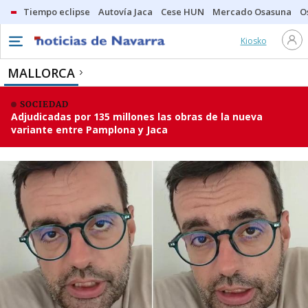
Tiempo eclipse
Autovía Jaca
Cese HUN
Mercado Osasuna
O
Kiosko
MALLORCA
SOCIEDAD
Adjudicadas por 135 millones las obras de la nueva
variante entre Pamplona y Jaca