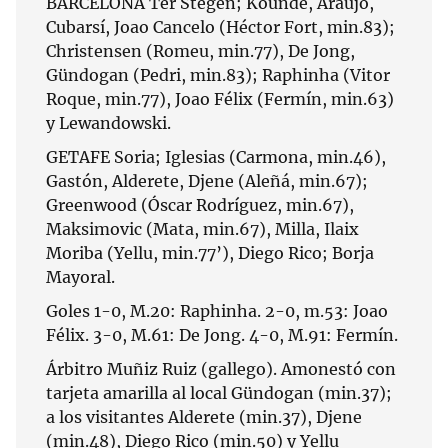
BARCELONA Ter Stegen; Koundé, Araujo,
Cubarsí, Joao Cancelo (Héctor Fort, min.83);
Christensen (Romeu, min.77), De Jong,
Gündogan (Pedri, min.83); Raphinha (Vitor
Roque, min.77), Joao Félix (Fermín, min.63)
y Lewandowski.
GETAFE Soria; Iglesias (Carmona, min.46),
Gastón, Alderete, Djene (Aleñá, min.67);
Greenwood (Óscar Rodríguez, min.67),
Maksimovic (Mata, min.67), Milla, Ilaix
Moriba (Yellu, min.77’), Diego Rico; Borja
Mayoral.
Goles 1-0, M.20: Raphinha. 2-0, m.53: Joao
Félix. 3-0, M.61: De Jong. 4-0, M.91: Fermín.
Árbitro Muñiz Ruiz (gallego). Amonestó con
tarjeta amarilla al local Gündogan (min.37);
a los visitantes Alderete (min.37), Djene
(min.48), Diego Rico (min.50) y Yellu