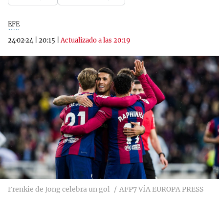
EFE
24·02·24
|
20:15
|
Actualizado a las 20:19
Frenkie de Jong celebra un gol
AFP7 VÍA EUROPA PRESS