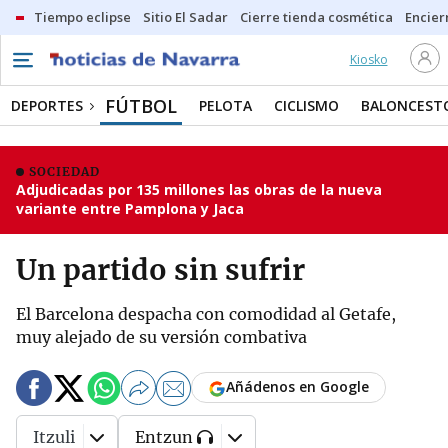
Tiempo eclipse
Sitio El Sadar
Cierre tienda cosmética
Encier
Kiosko
FÚTBOL
DEPORTES
PELOTA
CICLISMO
BALONCEST
SOCIEDAD
Adjudicadas por 135 millones las obras de la nueva
variante entre Pamplona y Jaca
Un partido sin sufrir
El Barcelona despacha con comodidad al Getafe,
muy alejado de su versión combativa
Añádenos en Google
Itzuli
Entzun