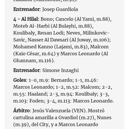
Entrenador
: Josep Guardiola
4 - Al Hilal:
Bono; Cancelo (Al Yami, m.88),
Moteb Al-Harbi (Al Bulayhi, m.88),
Koulibaly, Renan Lodi; Neves, Milinkovic-
Savic, Nasser Al Dawsari (Al Juway, m.106);
Mohamed Kanno (Lajami, m.83), Malcom
(Kaio César, m.64) y Marcos Leonardo (Al
Ghannam, m.116).
Entrenador
: Simone Inzaghi
Goles
: 1-0, m.9: Bernardo; 1-1, m.46:
Marcos Leonardo; 1-2, m.52: Malcom; 2-2,
m.55: Haaland; 2-3, m.94: Koulibaly; 3-3,
m.103: Foden; 3-4, m.113: Marcos Leonardo.
Árbitro
: Jesús Valenzuela (VEN). Mostró
cartulina amarilla a Gvardiol (m.27), Nunes
(m.39), del City, y a Marcos Leonardo