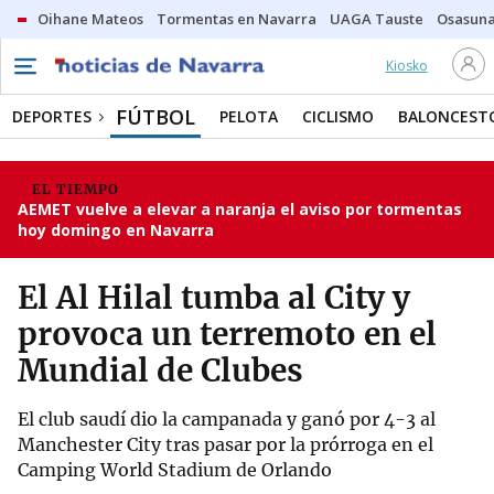
Oihane Mateos
Tormentas en Navarra
UAGA Tauste
Osasuna
Kiosko
FÚTBOL
DEPORTES
PELOTA
CICLISMO
BALONCEST
EL TIEMPO
AEMET vuelve a elevar a naranja el aviso por tormentas
hoy domingo en Navarra
El Al Hilal tumba al City y
provoca un terremoto en el
Mundial de Clubes
El club saudí dio la campanada y ganó por 4-3 al
Manchester City tras pasar por la prórroga en el
Camping World Stadium de Orlando