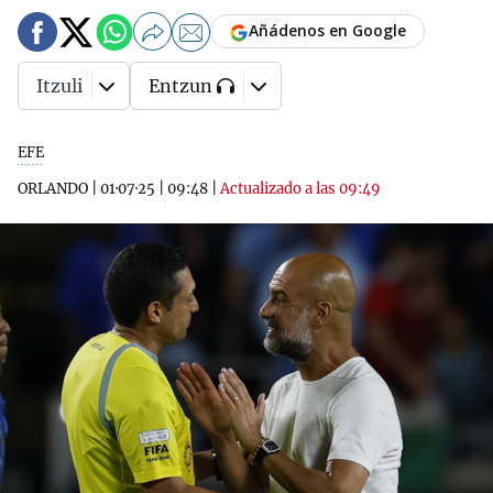
Añádenos en Google
Itzuli
Entzun
EFE
ORLANDO
|
01·07·25
|
09:48
|
Actualizado a las 09:49