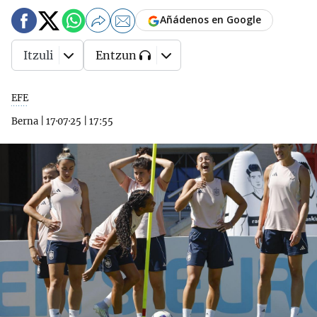
Añádenos en Google
Itzuli
Entzun
EFE
Berna
|
17·07·25
|
17:55