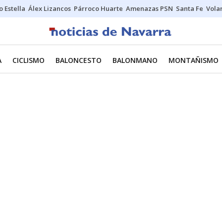
o Estella
Álex Lizancos
Párroco Huarte
Amenazas PSN
Santa Fe
Vola
A
CICLISMO
BALONCESTO
BALONMANO
MONTAÑISMO