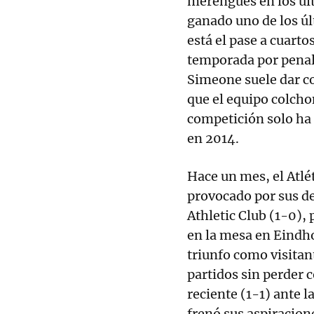
merengues en los últ
ganado uno de los úl
está el pase a cuarto
temporada por penal
Simeone suele dar con
que el equipo colcho
competición solo ha
en 2014.
Hace un mes, el Atlé
provocado por sus de
Athletic Club (1-0),
en la mesa en Eindh
triunfo como visita
partidos sin perder c
reciente (1-1) ante 
frenó sus aspiracione