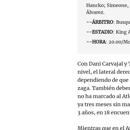
Hancko; Simeone, K
Álvarez.
--ÁRBITRO
: Busqu
--ESTADIO
: King 
--HORA
: 20.00/Mo
Con Dani Carvajal y 
nivel, el lateral der
dependiendo de que D
zaga. También deben
no ha marcado al Atle
ya tres meses sin ma
3 años, en 18 encuent
Mientras que en el A