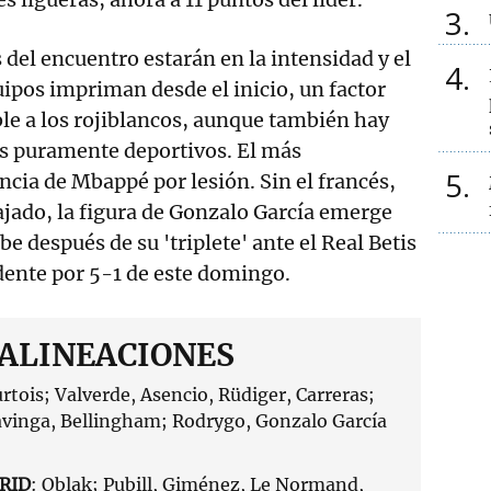
3
 del encuentro estarán en la intensidad y el
4
pos impriman desde el inicio, un factor
ble a los rojiblancos, aunque también hay
s puramente deportivos. El más
5
encia de Mbappé por lesión. Sin el francés,
iajado, la figura de Gonzalo García emerge
be después de su 'triplete' ante el Real Betis
dente por 5-1 de este domingo.
 ALINEACIONES
urtois; Valverde, Asencio, Rüdiger, Carreras;
inga, Bellingham; Rodrygo, Gonzalo García
RID
: Oblak; Pubill, Giménez, Le Normand,