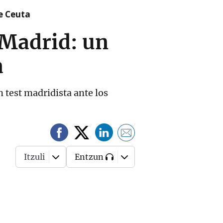
re Ceuta
 Madrid: un
a
n test madridista ante los
Itzuli
Entzun