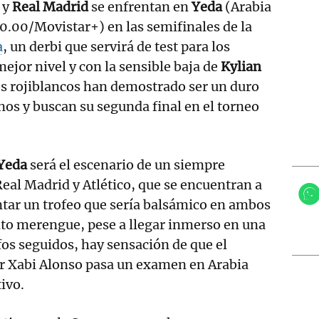
y
Real Madrid
se enfrentan en
Yeda
(Arabia
20.00/Movistar+) en las semifinales de la
a
, un derbi que servirá de test para los
mejor nivel y con la sensible baja de
Kylian
os rojiblancos han demostrado ser un duro
inos y buscan su segunda final en el torneo
 Yeda
será el escenario de un siempre
Real Madrid y Atlético, que se encuentran a
ntar un trofeo que sería balsámico en ambos
nto merengue, pese a llegar inmerso en una
nfos seguidos, hay sensación de que el
or Xabi Alonso pasa un examen en Arabia
ivo.