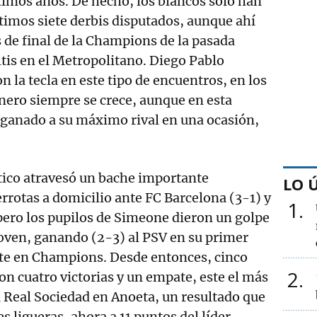
imos años. De hecho, los blancos solo han
timos siete derbis disputados, aunque ahí
s de final de la Champions de la pasada
tis en el Metropolitano. Diego Pablo
 la tecla en este tipo de encuentros, en los
nero siempre se crece, aunque en esta
 ganado a su máximo rival en una ocasión,
tico atravesó un bache importante
LO 
rrotas a domicilio ante FC Barcelona (3-1) y
1
 pero los pupilos de Simeone dieron un golpe
oven, ganando (2-3) al PSV en su primer
nte en Champions. Desde entonces, cinco
2
on cuatro victorias y un empate, este el más
la Real Sociedad en Anoeta, un resultado que
s ligueras, ahora a 11 puntos del líder.