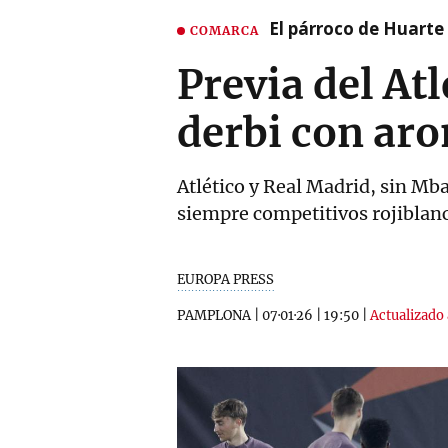
El párroco de Huarte 
COMARCA
Previa del At
derbi con ar
Atlético y Real Madrid, sin Mba
siempre competitivos rojiblan
EUROPA PRESS
PAMPLONA
|
07·01·26
|
19:50
|
Actualizado 