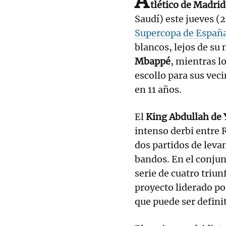
A
tlético de Madrid
Saudí) este jueves (
Supercopa de Españ
blancos, lejos de su 
Mbappé
, mientras l
escollo para sus vec
en 11 años.
El
King Abdullah de
intenso derbi entre 
dos partidos de leva
bandos. En el conju
serie de cuatro triu
proyecto liderado p
que puede ser definit