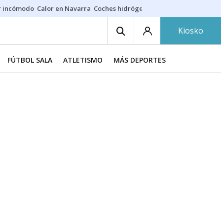
r incómodo
Calor en Navarra
Coches hidrógeno
Alerta en EE.UU.
Kiosko
FÚTBOL SALA
ATLETISMO
MÁS DEPORTES