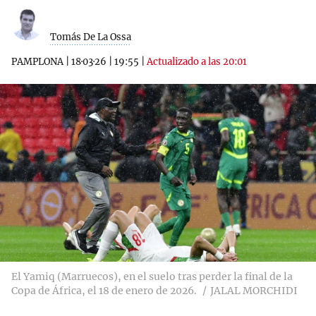
Tomás De La Ossa
PAMPLONA
|
18·03·26
|
19:55
|
Actualizado a las 20:01
El Yamiq (Marruecos), en el suelo tras perder la final de la
Copa de África, el 18 de enero de 2026.
JALAL MORCHIDI