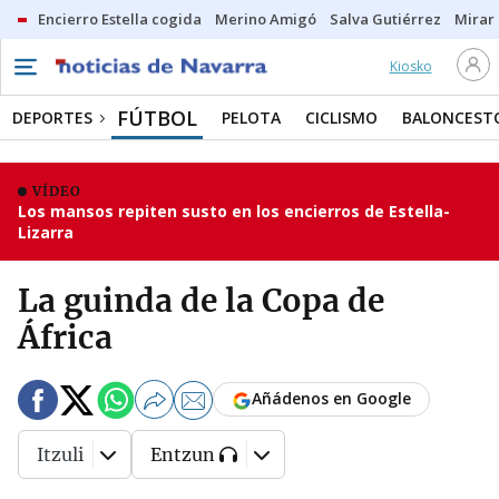
Encierro Estella cogida
Merino Amigó
Salva Gutiérrez
Mirar 
Kiosko
FÚTBOL
DEPORTES
PELOTA
CICLISMO
BALONCEST
VÍDEO
Los mansos repiten susto en los encierros de Estella-
Lizarra
La guinda de la Copa de
África
Añádenos en Google
Itzuli
Entzun