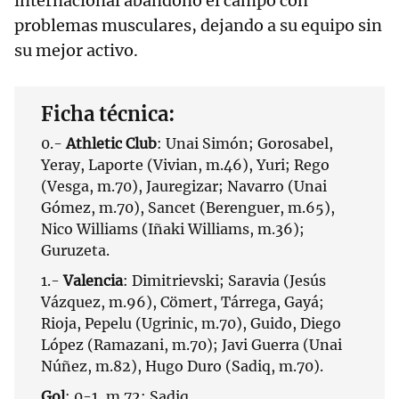
internacional abandonó el campo con
problemas musculares, dejando a su equipo sin
su mejor activo.
Ficha técnica:
0.-
Athletic Club
: Unai Simón; Gorosabel,
Yeray, Laporte (Vivian, m.46), Yuri; Rego
(Vesga, m.70), Jauregizar; Navarro (Unai
Gómez, m.70), Sancet (Berenguer, m.65),
Nico Williams (Iñaki Williams, m.36);
Guruzeta.
1.-
Valencia
: Dimitrievski; Saravia (Jesús
Vázquez, m.96), Cömert, Tárrega, Gayá;
Rioja, Pepelu (Ugrinic, m.70), Guido, Diego
López (Ramazani, m.70); Javi Guerra (Unai
Núñez, m.82), Hugo Duro (Sadiq, m.70).
Gol
: 0-1, m.72: Sadiq.