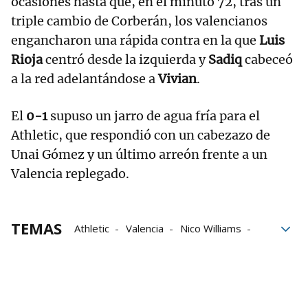
ocasiones hasta que, en el minuto 72, tras un
triple cambio de Corberán, los valencianos
engancharon una rápida contra en la que
Luis
Rioja
centró desde la izquierda y
Sadiq
cabeceó
a la red adelantándose a
Vivian
.
El
0-1
supuso un jarro de agua fría para el
Athletic, que respondió con un cabezazo de
Unai Gómez y un último arreón frente a un
Valencia replegado.
TEMAS
Athletic
Valencia
Nico Williams
Valencia CF