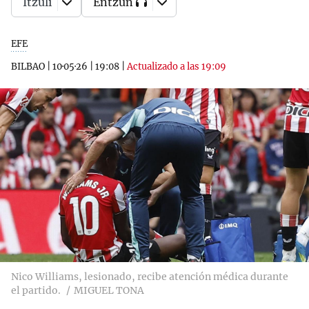
Itzuli
Entzun
EFE
BILBAO
|
10·05·26
|
19:08
|
Actualizado a las 19:09
Nico Williams, lesionado, recibe atención médica durante
el partido.
MIGUEL TONA