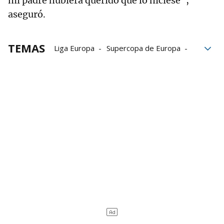
mi padre hubiera querido que lo hiciese",
aseguró.
TEMAS
Liga Europa
Supercopa de Europa
Birmingham
Europa League
BBC