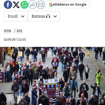
Añádenos en Google
Itzuli
Entzun
NTM
EFE
14·05·26
|
12:15