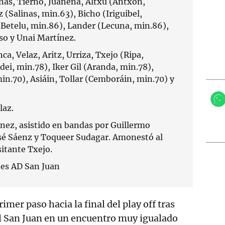
nas, Tierno, Juanena, Altxu (Antxon,
(Salinas, min.63), Bicho (Iriguibel,
(Betelu, min.86), Lander (Lecuna, min.86),
nso y Unai Martínez.
ca, Velaz, Aritz, Urriza, Txejo (Ripa,
dei, min.78), Iker Gil (Aranda, min.78),
n.70), Asiáin, Tollar (Cemboráin, min.70) y
laz.
nez, asistido en bandas por Guillermo
sé Sáenz y Toqueer Sudagar. Amonestó al
isitante Txejo.
nes AD San Juan
imer paso hacia la final del play off tras
l San Juan en un encuentro muy igualado