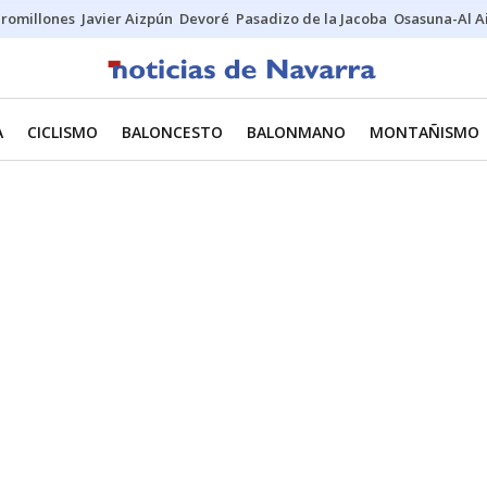
uromillones
Javier Aizpún
Devoré
Pasadizo de la Jacoba
Osasuna-Al A
A
CICLISMO
BALONCESTO
BALONMANO
MONTAÑISMO