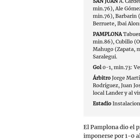
SAN JUAN
A. Cárde
min.76), Ale Gómez 
min.76), Barbarin 
Berruete, Ibai Alo
PAMPLONA
Tabuen
min.86), Cubillo (O
Mahugo (Zapata, mi
Saralegui.
Gol
0-1, min.73: Ve
Árbitro
Jorge Martí
Rodríguez, Juan Jo
local Lander y al v
Estadio
Instalacio
El Pamplona dio el pr
imponerse por 1-0 a