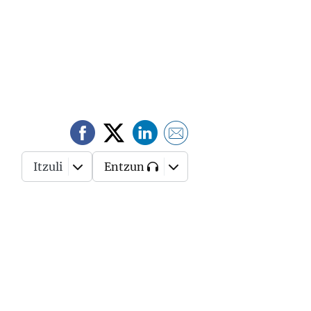
Itzuli
Entzun