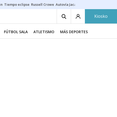
in
Tiempo eclipse
Russell Crowe
Autovía Jaca
Ronald Araújo
Prohibic
Kiosko
FÚTBOL SALA
ATLETISMO
MÁS DEPORTES