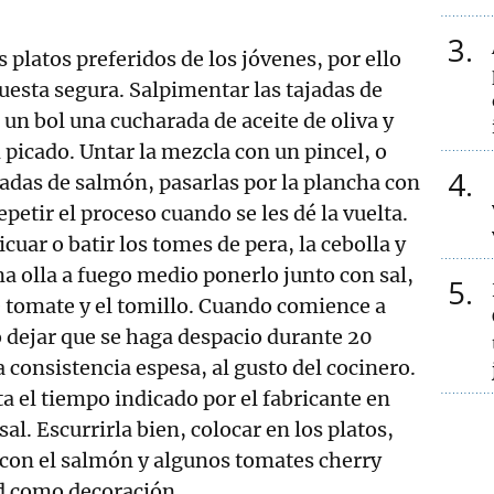
3
s platos preferidos de los jóvenes, por ello
puesta segura. Salpimentar las tajadas de
un bol una cucharada de aceite de oliva y
 picado. Untar la mezcla con un pincel, o
4
ajadas de salmón, pasarlas por la plancha con
epetir el proceso cuando se les dé la vuelta.
icuar o batir los tomes de pera, la cebolla y
na olla a fuego medio ponerlo junto con sal,
5
e tomate y el tomillo. Cuando comience a
go dejar que se haga despacio durante 20
 consistencia espesa, al gusto del cocinero.
sta el tiempo indicado por el fabricante en
l. Escurrirla bien, colocar en los platos,
o con el salmón y algunos tomates cherry
ad como decoración.