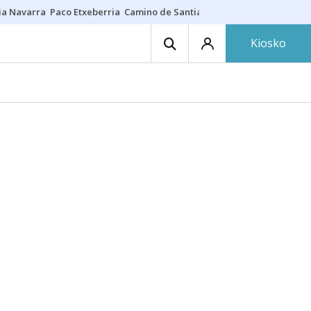
ia Navarra
Paco Etxeberria
Camino de Santiago
Eclipse solar en Nav
Kiosko