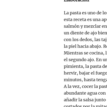
La pasta es uno de lo
esta receta es una a
salmón y mezclar en 
un diente de ajo bien
con los dedos, las t
la piel hacia abajo. R
Mientras se cocina, l
el segundo ajo. En u
pimienta, la pasta d
hervir, bajar el fue
minutos, hasta tenga
A la vez, cocer la pa
abundante agua con sa
añadir la salsa junt
cortados por la mit