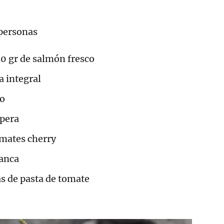
 personas
50 gr de salmón fresco
a integral
jo
 pera
omates cherry
lanca
s de pasta de tomate