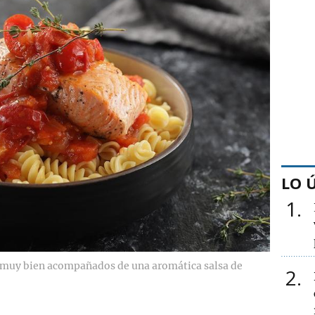
LO 
1
 muy bien acompañados de una aromática salsa de
2