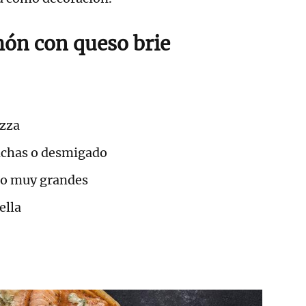
món con queso brie
izza
nchas o desmigado
no muy grandes
ella