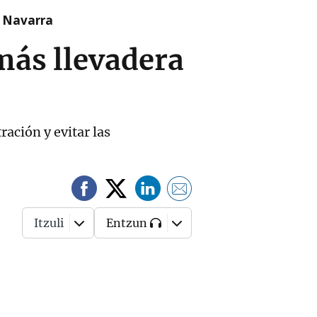
n Navarra
más llevadera
ación y evitar las
Itzuli
Entzun