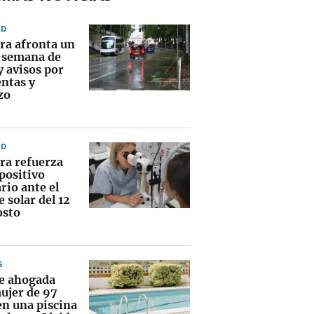
AD
ra afronta un
e semana de
y avisos por
ntas y
zo
AD
ra refuerza
positivo
rio ante el
e solar del 12
osto
S
ce ahogada
ujer de 97
en una piscina