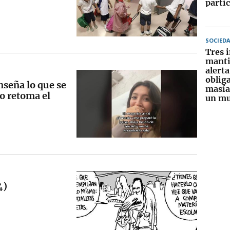
partic
SOCIED
Tres 
manti
alerta
obliga
seña lo que se
masía
o retoma el
un mu
4)