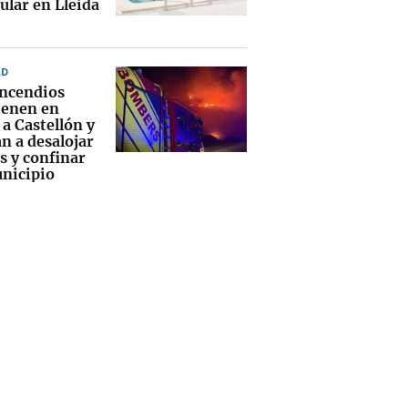
ular en Lleida
AD
incendios
enen en
 a Castellón y
n a desalojar
s y confinar
nicipio