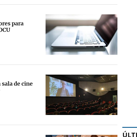
ores para
 OCU
 sala de cine
e
ÚLT