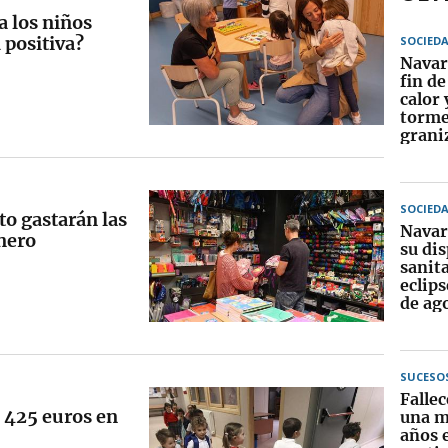
a los niños
 positiva?
SOCIED
Navar
fin d
calor 
torme
grani
SOCIED
to gastarán las
Navar
inero
su dis
sanita
eclips
de ag
SUCESO
Falle
a 425 euros en
una m
años 