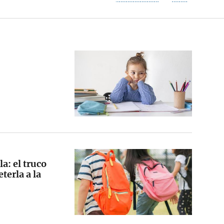
a: el truco
terla a la