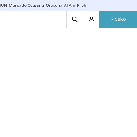
HUN
Mercado Osasuna
Osasuna-Al Ain
Prohibiciones eclipse
Derrama
Kiosko