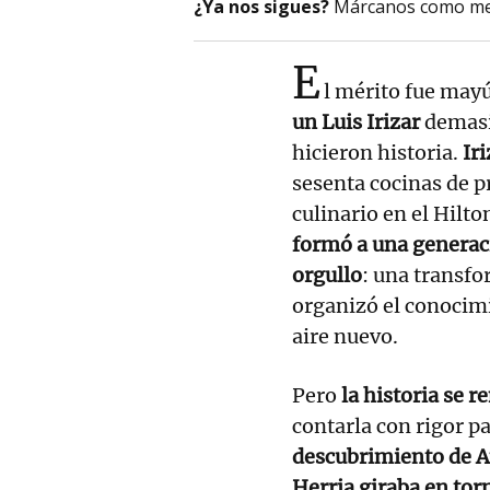
¿Ya nos sigues?
Márcanos como me
E
l mérito fue may
un Luis Irizar
demasi
hicieron historia.
Iri
sesenta cocinas de p
culinario en el Hilt
formó a una generaci
orgullo
: una transfo
organizó el conocimi
aire nuevo.
Pero
la historia se
contarla con rigor p
descubrimiento de A
Herria giraba en torn