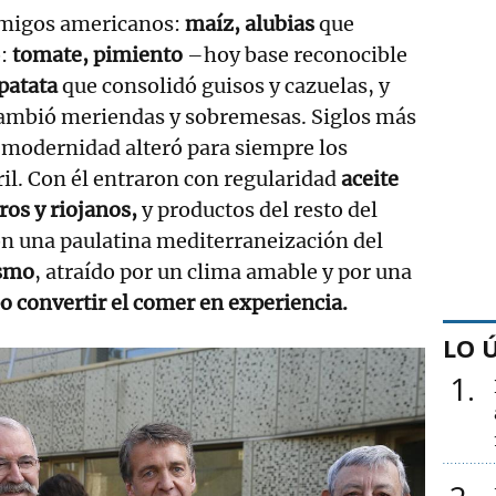
amigos americanos:
maíz, alubias
que
:
tomate, pimiento
–hoy base reconocible
patata
que consolidó guisos y cazuelas, y
cambió meriendas y sobremesas. Siglos más
 modernidad alteró para siempre los
rril. Con él entraron con regularidad
aceite
ros y riojanos,
y productos del resto del
on una paulatina mediterraneización del
ismo
, atraído por un clima amable y por una
o convertir el comer en experiencia.
LO 
1