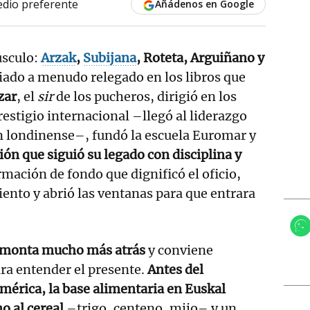
dio preferente
Añádenos en Google
úsculo:
Arzak
,
Subijana
, Roteta, Arguiñano y
ado a menudo relegado en los libros que
zar
, el
sir
de los pucheros, dirigió en los
restigio internacional –llegó al liderazgo
on londinense–, fundó la escuela Euromar y
ón que siguió su legado con disciplina y
rmación de fondo que dignificó el oficio,
ento y abrió las ventanas para que entrara
 remonta mucho más atrás
y conviene
ara entender el presente.
Antes del
mérica, la base alimentaria en Euskal
o al cereal
–trigo, centeno, mijo– y un