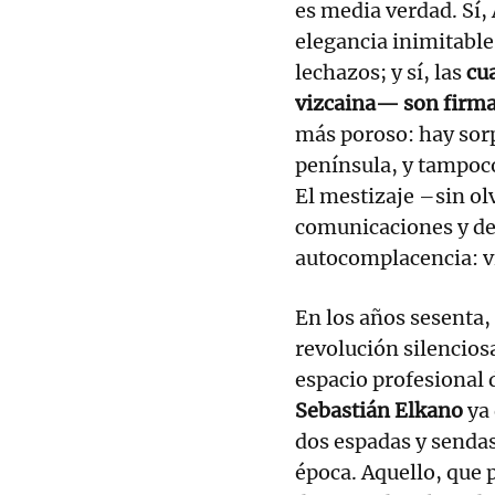
es media verdad. Sí, 
elegancia inimitable;
lechazos; y sí, las
cua
vizcaina— son firma
más poroso: hay sorpr
península, y tampoco
El mestizaje –sin olv
comunicaciones y de 
autocomplacencia: vi
En los años sesenta,
revolución silenciosa
espacio profesional 
Sebastián Elkano
ya 
dos espadas y sendas 
época. Aquello, que