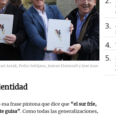
2
3
4
5
Mari Arzak, Pedro Subijana, Joxean Eizmendi y Joxe Juan
dentidad
esa frase pintona que dice que
“el sur fríe,
rte guisa”
. Como todas las generalizaciones,