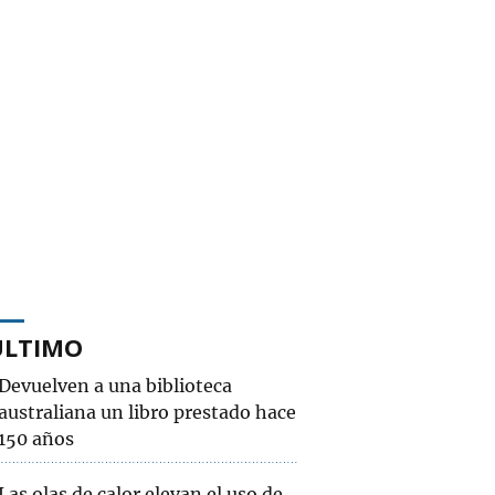
ÚLTIMO
Devuelven a una biblioteca
australiana un libro prestado hace
150 años
Las olas de calor elevan el uso de