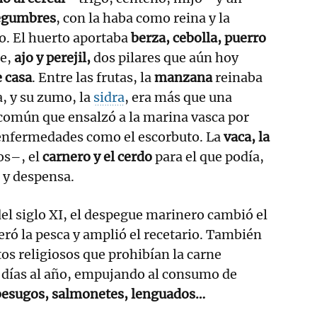
egumbres
, con la haba como reina y la
. El huerto aportaba
berza, cebolla, puerro
te,
ajo y perejil,
dos pilares que aún hoy
e casa
. Entre las frutas, la
manzana
reinaba
, y su zumo, la
sidra
, era más que una
común que ensalzó a la marina vasca por
 enfermedades como el escorbuto. La
vaca, la
os–, el
carnero y el cerdo
para el que podía,
 y despensa.
 del siglo XI, el despegue marinero cambió el
eró la pesca y amplió el recetario. También
os religiosos que prohibían la carne
0 días al año, empujando al consumo de
 besugos, salmonetes, lenguados…