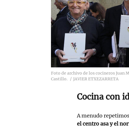
Foto de archivo de los cocineros Juan 
Castillo.
JAVIER ETXEZARRETA
Cocina con i
A menudo repetimos 
el centro asa y el no