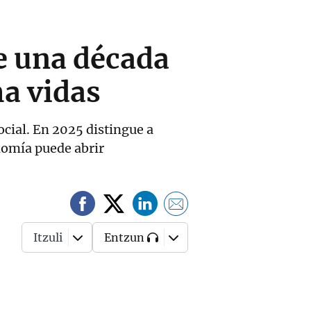
e una década
a vidas
cial. En 2025 distingue a
onomía puede abrir
Itzuli
Entzun