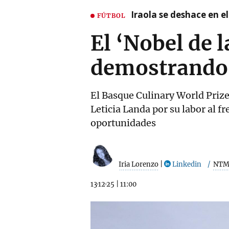
Iraola se deshace en e
FÚTBOL
El ‘Nobel de
demostrando 
El Basque Culinary World Prize
Leticia Landa por su labor al f
oportunidades
Iria Lorenzo
|
Linkedin
NT
13·12·25
|
11:00