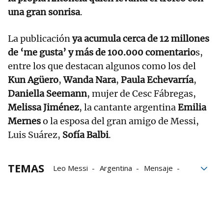
una gran sonrisa
.
La publicación
ya acumula cerca de 12 millones
de ‘me gusta’ y más de 100.000 comentario
s,
entre los que destacan algunos como los del
Kun Agüero
,
Wanda Nara
,
Paula Echevarría
,
Daniella Seemann
, mujer de Cesc Fábregas,
Melissa Jiménez
, la cantante argentina
Emilia
Mernes
o la esposa del gran amigo de Messi,
Luis Suárez,
Sofía Balbi
.
TEMAS
Leo Messi
Argentina
Mensaje
Final
Mundial 2022
Campeón del Mundo