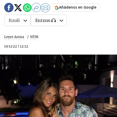
Añádenos en Google
Itzuli
Entzun
Leyre Arena
NTM
19·12·22
|
12:12