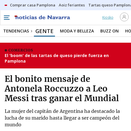
Comprar casa Pamplona
Aoiz feriantes
Tartas queso Pamplon
Kiosko
GENTE
TENDENCIAS
MODA Y BELLEZA
BUZZ ON
HO
COMERCIOS
El 'boom' de las tartas de queso pierde fuerza en
Pamplona
El bonito mensaje de
Antonela Roccuzzo a Leo
Messi tras ganar el Mundial
La mujer del capitán de Argentina ha destacado la
lucha de su marido hasta llegar a ser campeón del
mundo