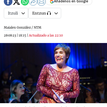
Añádenos en Google
Itzuli
Entzun
Maialen González / NTM
28·08·23
|
18:15
|
Actualizado a las 22:10