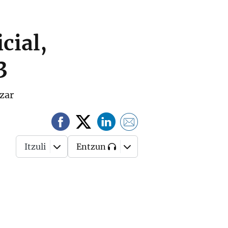
cial,
3
izar
Itzuli
Entzun