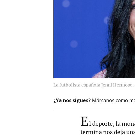
La futbolista española Jenni Hermoso.
¿Ya nos sigues?
Márcanos como me
E
l deporte, la mona
termina nos deja una