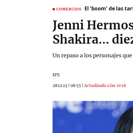
El 'boom' de las t
COMERCIOS
Jenni Hermoso,
Shakira... di
Un repaso a los personajes que
EFE
28·12·23
|
08:55
|
Actualizado a las 10:18