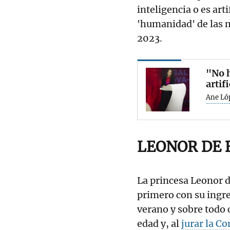
inteligencia o es art
'humanidad' de las 
2023.
"No h
artif
Ane Ló
LEONOR DE
La princesa Leonor di
primero con su ingre
verano y sobre todo 
edad y, al
jurar la Co