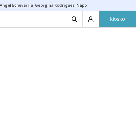
Ángel Echeverría
Georgina Rodríguez
Nápoles - Osasuna
Insultos rac
Kiosko