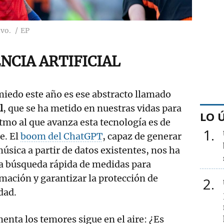
ivo.
EP
NCIA ARTIFICIAL
miedo este año es ese abstracto llamado
l
, que se ha metido en nuestras vidas para
LO 
itmo al que avanza esta tecnología es de
1
e. El
boom del ChatGPT
, capaz de generar
úsica a partir de datos existentes, nos ha
 la búsqueda rápida de medidas para
mación y garantizar la protección de
2
dad.
menta los temores sigue en el aire: ¿Es