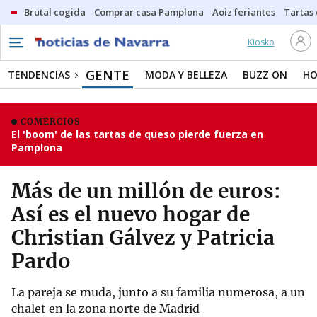
Brutal cogida
Comprar casa Pamplona
Aoiz feriantes
Tartas
Kiosko
GENTE
TENDENCIAS
MODA Y BELLEZA
BUZZ ON
HO
COMERCIOS
El 'boom' de las tartas de queso pierde fuerza en
Pamplona
Más de un millón de euros:
Así es el nuevo hogar de
Christian Gálvez y Patricia
Pardo
La pareja se muda, junto a su familia numerosa, a un
chalet en la zona norte de Madrid