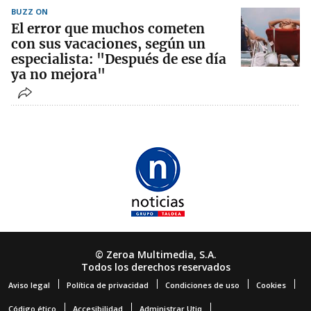
BUZZ ON
El error que muchos cometen
con sus vacaciones, según un
especialista: "Después de ese día
ya no mejora"
© Zeroa Multimedia, S.A.
Todos los derechos reservados
Aviso legal
Política de privacidad
Condiciones de uso
Cookies
Código ético
Accesibilidad
Administrar Utiq