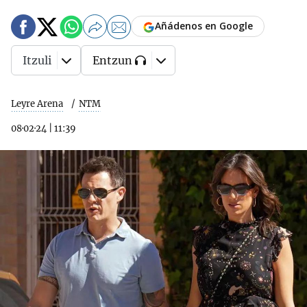
Añádenos en Google
Itzuli
Entzun
Leyre Arena
NTM
08·02·24
|
11:39