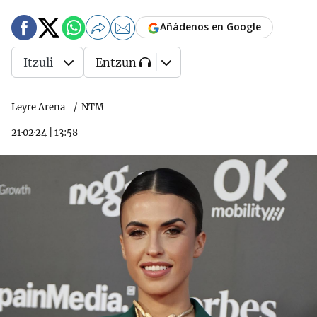
Añádenos en Google
Itzuli
Entzun
Leyre Arena
NTM
21·02·24
|
13:58