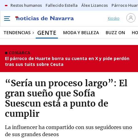
Restos humanos
Fallecido Estella
Álex Lizancos
Párroco Huar
Kiosko
GENTE
TENDENCIAS
MODA Y BELLEZA
BUZZ ON
HO
COMARCA
El párroco de Huarte borra su cuenta en X y pide perdón
tras sus tuits sobre Ceuta
“Sería un proceso largo”: El
gran sueño que Sofía
Suescun está a punto de
cumplir
La influencer ha compartido con sus seguidores uno
de sus grandes deseos