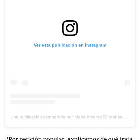
Ver esta publicación en Instagram
Una publicación compartida por Maria Amores 💌 mariaamores@bellevilleagency.com (@sramariaamores)
"Por petición popular, explicamos de qué trata