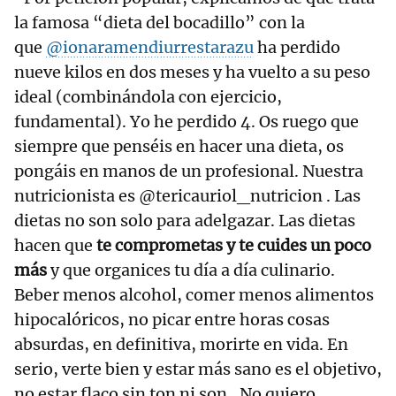
la famosa “dieta del bocadillo” con la
que
@ionaramendiurrestarazu
ha perdido
nueve kilos en dos meses y ha vuelto a su peso
ideal (combinándola con ejercicio,
fundamental). Yo he perdido 4. Os ruego que
siempre que penséis en hacer una dieta, os
pongáis en manos de un profesional. Nuestra
nutricionista es @tericauriol_nutricion . Las
dietas no son solo para adelgazar. Las dietas
hacen que
te comprometas y te cuides un poco
más
y que organices tu día a día culinario.
Beber menos alcohol, comer menos alimentos
hipocalóricos, no picar entre horas cosas
absurdas, en definitiva, morirte en vida. En
serio, verte bien y estar más sano es el objetivo,
no estar flaco sin ton ni son.. No quiero