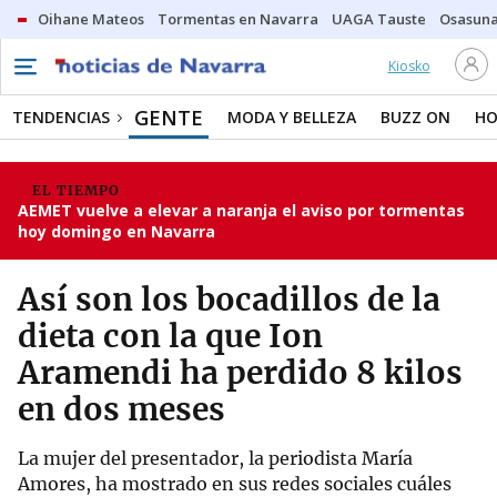
Oihane Mateos
Tormentas en Navarra
UAGA Tauste
Osasuna
Kiosko
GENTE
TENDENCIAS
MODA Y BELLEZA
BUZZ ON
HO
EL TIEMPO
AEMET vuelve a elevar a naranja el aviso por tormentas
hoy domingo en Navarra
Así son los bocadillos de la
dieta con la que Ion
Aramendi ha perdido 8 kilos
en dos meses
La mujer del presentador, la periodista María
Amores, ha mostrado en sus redes sociales cuáles