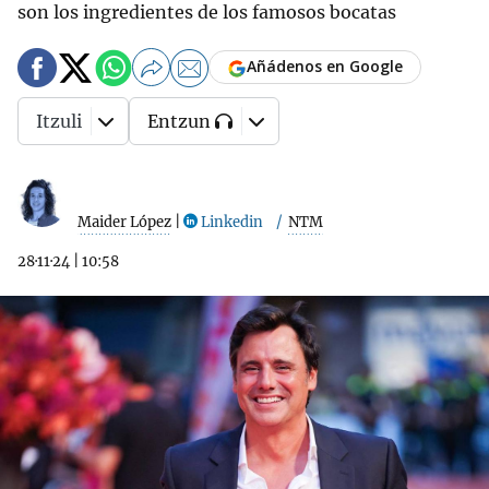
son los ingredientes de los famosos bocatas
Añádenos en Google
Itzuli
Entzun
Maider López
|
Linkedin
NTM
28·11·24
|
10:58