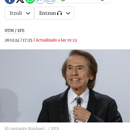
Itzuli
Entzun
NTM / EFE
26·12·24
|
17:25
|
Actualizado a las 19:23
El cantante Raphael.
EFE