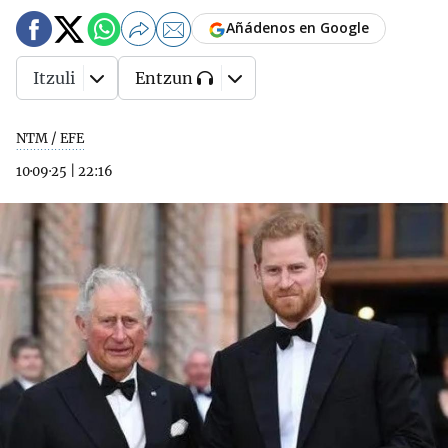
Añádenos en Google
Itzuli
Entzun
NTM / EFE
10·09·25
|
22:16