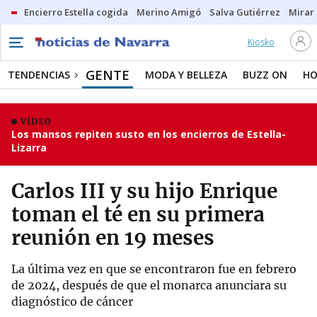
Encierro Estella cogida
Merino Amigó
Salva Gutiérrez
Mirar 
Kiosko
GENTE
TENDENCIAS
MODA Y BELLEZA
BUZZ ON
HO
VÍDEO
Los mansos repiten susto en los encierros de Estella-
Lizarra
Carlos III y su hijo Enrique
toman el té en su primera
reunión en 19 meses
La última vez en que se encontraron fue en febrero
de 2024, después de que el monarca anunciara su
diagnóstico de cáncer