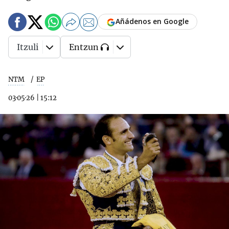
Añádenos en Google
Itzuli
Entzun
NTM
EP
03·05·26
|
15:12