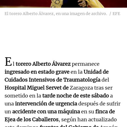
El torero Alberto Álvarez, en una imagen de archivo.
EFE
E
l
torero Alberto Álvarez
permanece
ingresado en estado grave
en la
Unidad de
Cuidados Intensivos de Traumatología
del
Hospital Miguel Servet de
Zaragoza tras ser
sometido en la
tarde noche de este sábado
a
una
intervención de urgencia
después de sufrir
un
accidente con una máquina
en su
finca de
Ejea de los Caballeros
, según han actualizado